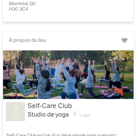
Montréal, QC
H3C 3C4
À propos du lieu
Ajoute
à
mes
favoris
Self-Care Club
Studio de yoga
1.2km
Self-Care Club est né d’un désir simple mais puissant :