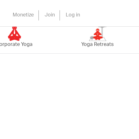
Monetize
Join
Log in
orporate Yoga
Yoga Retreats