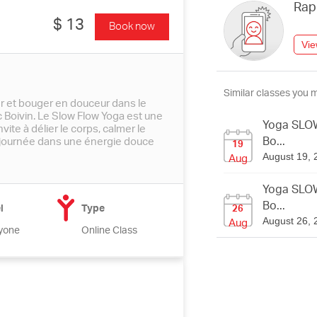
Rap
$ 13
Book now
Vie
Similar classes you m
er et bouger en douceur dans le
 Boivin. Le Slow Flow Yoga est une
Yoga SLOW
nvite à délier le corps, calmer le
Bo...
 journée dans une énergie douce
19
Aug
August 19, 
Yoga SLOW
Bo...
l
Type
26
Aug
August 26, 
yone
Online Class