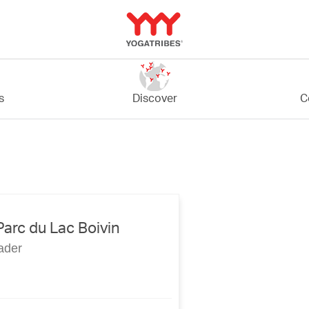
C
s
Discover
rc du Lac Boivin
ader