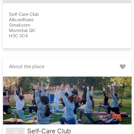
Self-Care Club
Allo.selfcare
Gmail.com
Montréal, QC
H3C 3C4
About the place
Add
to
my
favorit
Self-Care Club