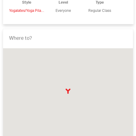
Style
Level
Type
Yogalates/Yoga Pilates
Everyone
Regular Class
Where to?