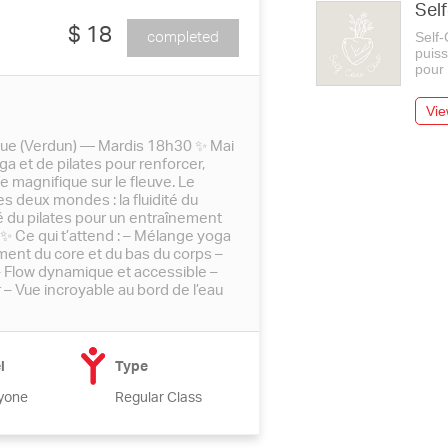
Sel
$ 18
completed
Self-
puiss
pour
Vie
tue (Verdun) — Mardis 18h30 ✨ Mai
a et de pilates pour renforcer,
e magnifique sur le fleuve. Le
s deux mondes : la fluidité du
lé du pilates pour un entraînement
 ✨ Ce qui t’attend : – Mélange yoga
ment du core et du bas du corps –
– Flow dynamique et accessible –
– Vue incroyable au bord de l’eau
l
Type
yone
Regular Class