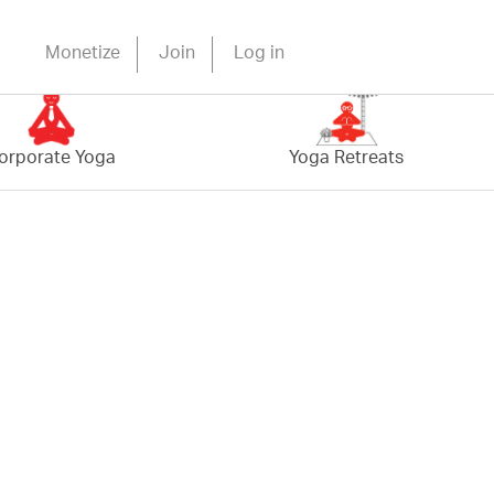
Monetize
Join
Log in
orporate Yoga
Yoga Retreats