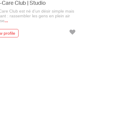
f-Care Club
|
Studio
Care Club est né d’un désir simple mais
ant : rassembler les gens en plein air
 se
...
Add
w profile
to
my
favorite