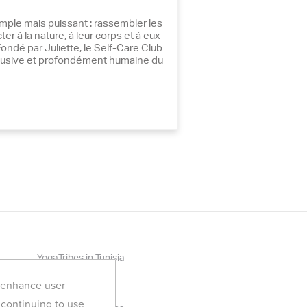
imple mais puissant : rassembler les
er à la nature, à leur corps et à eux-
ndé par Juliette, le Self-Care Club
lusive et profondément humaine du
YogaTribes in Tunisia
All Yoga Retreats
d enhance user
 continuing to use