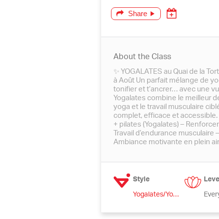
Share
About the Class
✨ YOGALATES au Quai de la Tor
à Août Un parfait mélange de yog
tonifier et t’ancrer… avec une vu
Yogalates combine le meilleur de
yoga et le travail musculaire cib
complet, efficace et accessible.
+ pilates (Yogalates) – Renforce
Travail d’endurance musculaire 
Ambiance motivante en plein air 
Style
Leve
Yogalates/Yoga Pilates
Ever