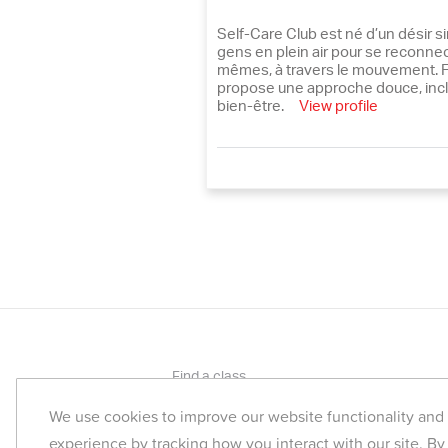
Self-Care Club est né d’un désir s
gens en plein air pour se reconnect
mêmes, à travers le mouvement. Fo
propose une approche douce, inc
bien-être.
View profile
Find a class
Corporate Yoga
We use cookies to improve our website functionality an
experience by tracking how you interact with our site. By