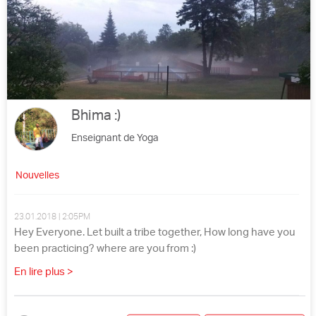
Bhima :)
Enseignant de Yoga
Nouvelles
23.01.2018 | 2:05PM
Hey Everyone. Let built a tribe together, How long have you
been practicing? where are you from :)
En lire plus >