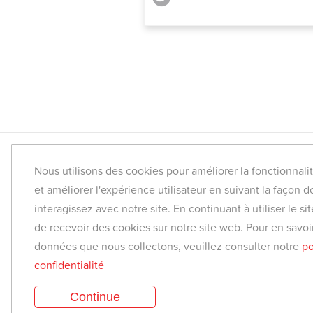
Nous utilisons des cookies pour améliorer la fonctionnali
Trouver une classe
et améliorer l'expérience utilisateur en suivant la façon 
Yoga corporatif
interagissez avec notre site. En continuant à utiliser le s
de recevoir des cookies sur notre site web. Pour en savoir
Médias et revue de presse
données que nous collectons, veuillez consulter notre
po
Conseiller de yoga
confidentialité
Êtes-vous un enseignant?
Continue
Êtes-vous un studio?