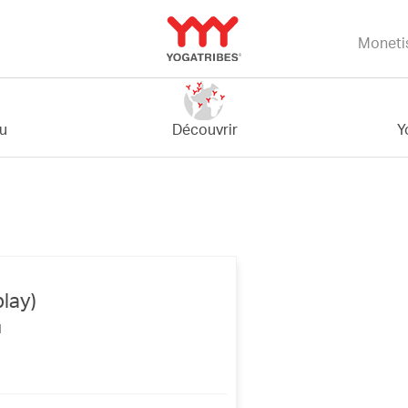
Moneti
Y
bu
Découvrir
lay)
u