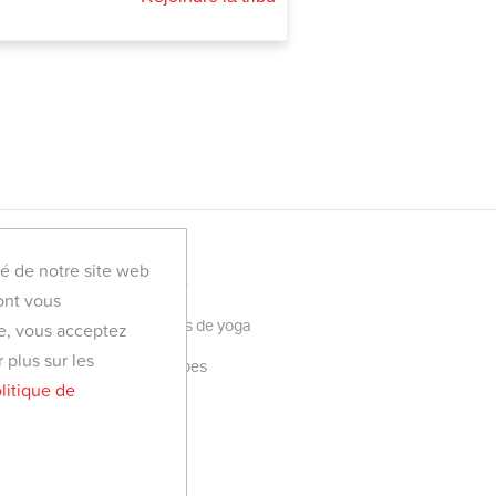
té de notre site web
Retraite en Tunisie
dont vous
Toutes les retraites de yoga
ite, vous acceptez
 plus sur les
Découvrir YogaTribes
litique de
Blog
FAQ
Contactez-nous