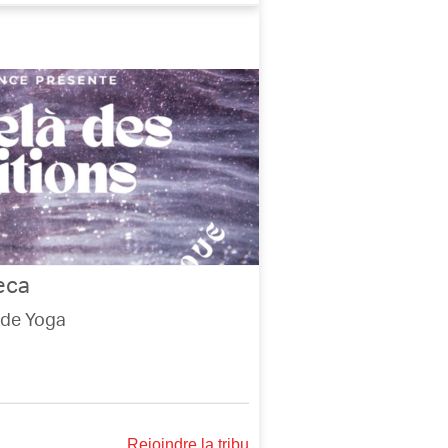
eca
 de Yoga
Rejoindre la tribu