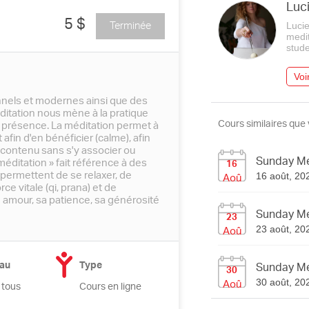
Luc
5 $
Terminée
Lucie
medit
stude
Voir
onnels et modernes ainsi que des
ditation nous mène à la pratique
Cours similaires que
 présence. La méditation permet à
 afin d'en bénéficier (calme), afin
contenu sans s'y associer ou
Sunday Med
éditation » fait référence à des
16
 permettent de se relaxer, de
Aoû
16 août, 202
ce vitale (qi, prana) et de
amour, sa patience, sa générosité
Sunday Med
23
Aoû
23 août, 202
au
Type
Sunday Med
30
Aoû
 tous
Cours en ligne
30 août, 202