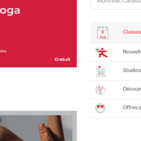
Classes
8
Aug
Nouvell
Studios
Découvr
Offres 