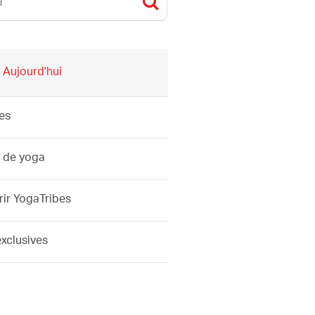
 Aujourd'hui
es
 de yoga
ir YogaTribes
exclusives