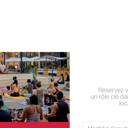
Réservez v
un rôle clé 
loc