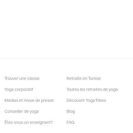
Westmount
,
Saint-Hubert
Certification:
Hatha, DivaYoga & Corps-Esprit, Gatineau - 2016
Enfants, Mini Yogis, Montréal - 2015
Enfants, PedaYoga, Gatineau - 2015
Enfants, Rainbow Kids Yoga, Toronto - 2015
Enfants, Institut Vidya, Montréal - 2015
Kundalini, Kripalu, Stockbridge - 2017
Trouver une classe
Retraite en Tunisie
Yoga corporatif
Toutes les retraites de yoga
À propos de mon cours et de ma technique:
Médias et revue de presse
Découvrir YogaTribes
Conseiller de yoga
Blog
Êtes-vous un enseignant?
FAQ