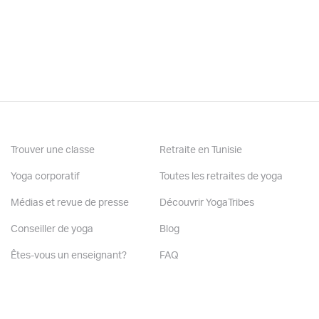
Yin, Yoga Sangha, Montreal - 2023
Nidra, Yoga Sangha, Montreal - 2023
Vinyasa Flow, Luna Yoga, Montreal - 2022
Y'a t'il de la musique dans mes cours: :
Oui
Trouver une classe
Retraite en Tunisie
Yoga corporatif
Toutes les retraites de yoga
Médias et revue de presse
Découvrir YogaTribes
Conseiller de yoga
Blog
Êtes-vous un enseignant?
FAQ
Êtes-vous un studio?
Contactez-nous
Editer mon profil