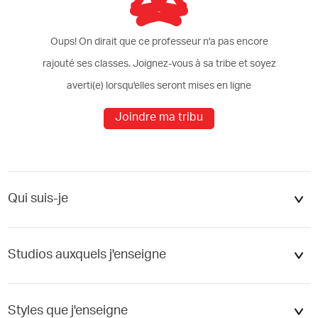
Oups! On dirait que ce professeur n'a pas encore
rajouté ses classes. Joignez-vous à sa tribe et soyez
averti(e) lorsqu'elles seront mises en ligne
Joindre ma tribu
er
Ajouter
Qui suis-je
Studios auxquels j'enseigne
Studio Corpus Mtl - Le Plateau...
Styles que j'enseigne