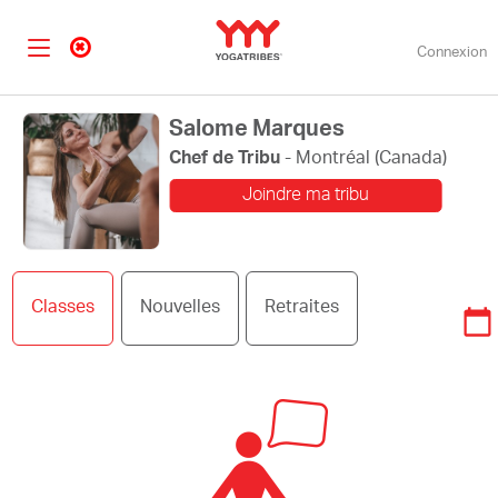
Connexion
Salome Marques
Chef de Tribu
- Montréal (Canada)
Joindre ma tribu
Modifier ma photo
Classes
Nouvelles
Retraites
de profil