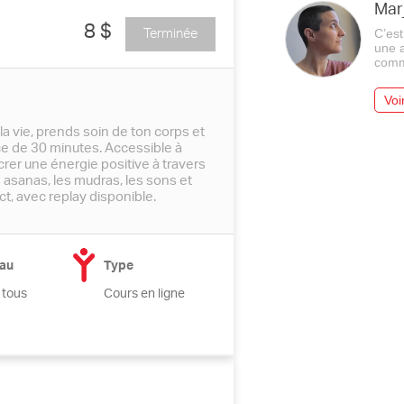
Marj
8 $
Terminée
C’est
une a
comm
Voir
la vie, prends soin de ton corps et
 de 30 minutes. Accessible à
crer une énergie positive à travers
s asanas, les mudras, les sons et
t, avec replay disponible.
au
Type
 tous
Cours en ligne