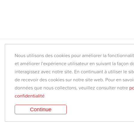
Nous utilisons des cookies pour améliorer la fonctionnali
Trouver une classe
et améliorer l'expérience utilisateur en suivant la façon 
Yoga corporatif
interagissez avec notre site. En continuant à utiliser le s
de recevoir des cookies sur notre site web. Pour en savoir
Médias et revue de presse
données que nous collectons, veuillez consulter notre
po
Conseiller de yoga
confidentialité
Êtes-vous un enseignant?
Continue
Êtes-vous un studio?
©2026. YogaTribes. Tous droits réservés.
Con