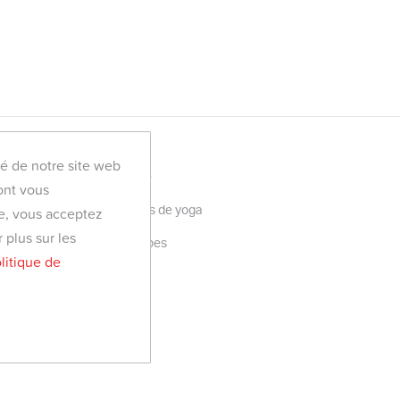
té de notre site web
Retraite en Tunisie
dont vous
Toutes les retraites de yoga
ite, vous acceptez
 plus sur les
Découvrir YogaTribes
litique de
Blog
FAQ
Contactez-nous
dition d'utilisation.
Politique de confidentialité.