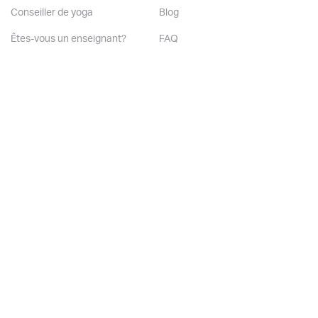
Conseiller de yoga
Blog
Êtes-vous un enseignant?
FAQ
Êtes-vous un studio?
Contactez-nous
Rejoignez notre liste d'amis
©2026. YogaTribes. Tous droits réservés.
Condition d'utilisation.
Politique de confidentialité.